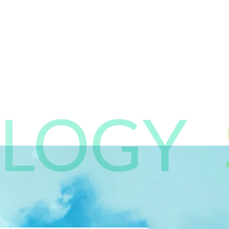
OGY
S