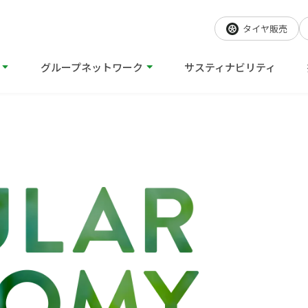
タイヤ販売
グループネットワーク
サスティナビリティ
テクノロジーTOP
ループについて
株）
Nさん
代表あいさつ
三豊工業（株）
先輩社員 R.Kさん
メディア報道
サイクル（株）
Hさん
ビリティ
先輩社員 T.Oさん
研究開発
自動車
鉄・非鉄金
リサイクル
リサイク
ル
輸送・物流
地域貢献型
ソリューション
ソリューシ