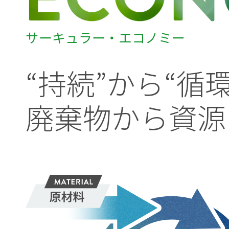
サーキュラー・エコノミー
“
持
続
”
か
ら
“
循
廃
棄
物
か
ら
資
源